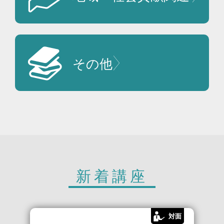
その他
新着講座
対面