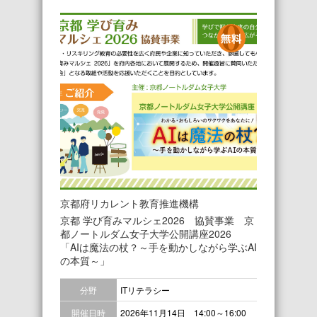
京都府リカレント教育推進機構
京都 学び育みマルシェ2026 協賛事業 京
都ノートルダム女子大学公開講座2026
「AIは魔法の杖？～手を動かしながら学ぶAI
の本質～」
分野
ITリテラシー
開催日時
2026年11月14日 14:00～16:00