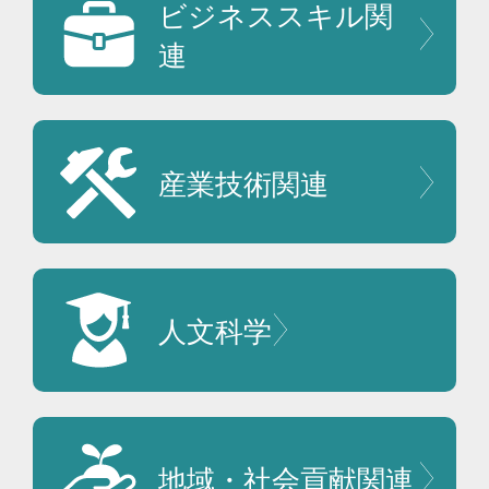
ビジネススキル
関
連
産業技術
関連
人文科学
地域・社会貢献
関連