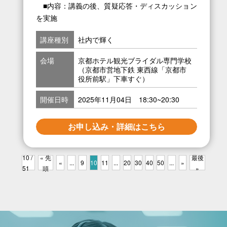
■内容：講義の後、質疑応答・ディスカッション
を実施
講座種別
社内で輝く
会場
京都ホテル観光ブライダル専門学校
（京都市営地下鉄 東西線「京都市
役所前駅」下車すぐ）
開催日時
2025年11月04日 18:30~20:30
お申し込み・詳細はこちら
10 /
« 先
最後
«
...
9
10
11
...
20
30
40
50
...
»
51
頭
»