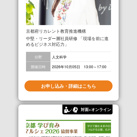
京都府リカレント教育推進機構
中堅・リーダー層社員研修 「現場を前に進
めるビジネス対応力」
分野
人文科学
開催日時
2026年10月05日 13:00～17:00
お申し込み・詳細はこちら
対面+オンライン