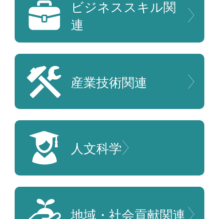
ビジネススキル
関
連
産業技術
関連
人文科学
地域・社会貢献
関連