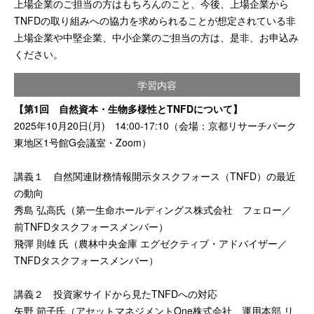
上場企業のご担当の方はもちろんのこと、今後、上場企業から
TNFDの取り組みへの協力を求められることが想定されている非
上場企業や中堅企業、中小企業のご担当の方は、是非、お申込み
ください。
学習内容
【第1回 自然資本・生物多様性とTNFDについて】
2025年10月20日(月) 14:00-17:10（会場：京都リサーチパーク
東地区1号館G会議室・Zoom）
講義１ ⾃然関連財務情報開⽰タスクフォース（TNFD）の最近
の動向
秀島 弘高氏（第一生命ホールディングス株式会社 フェロー／
前TNFDタスクフォースメンバー）
飛彈 則雄 氏（農林中央金庫 エグゼクティブ・アドバイザー／
TNFDタスクフォースメンバー）
講義２ 投資家サイドから⾒たTNFDへの対応
矢野 節子氏（アセットマネジメントOne株式会社 運用本部 リ