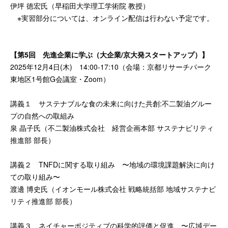
伊坪 徳宏氏（早稲田大学理工学術院 教授）
※実習部分については、オンライン配信は行わない予定です。
【第5回 先進企業に学ぶ（大企業/京大発スタートアップ）】
2025年12月4日(木) 14:00-17:10（会場：京都リサーチパーク
東地区1号館G会議室・Zoom）
講義１ サステナブルな⾷の未来に向けた共創:不⼆製油グルー
プの⾃然への取組み
泉 晶子氏（不二製油株式会社 経営企画本部 サステナビリティ
推進部 部長）
講義２ TNFDに関する取り組み 〜地域の環境課題解決に向け
ての取り組み〜
渡邊 博史氏（イオンモール株式会社 戦略統括部 地域サステナビ
リティ推進部 部長）
講義３ ネイチャーポジティブの科学的評価と促進 〜広域デー