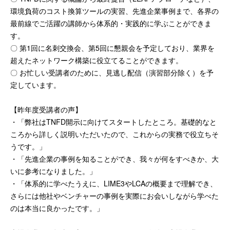
環境負荷のコスト換算ツールの実習、先進企業事例まで、各界の
最前線でご活躍の講師から体系的・実践的に学ぶことができま
す。
〇 第1回に名刺交換会、第5回に懇親会を予定しており、業界を
超えたネットワーク構築に役立てることができます。
〇 お忙しい受講者のために、見逃し配信（演習部分除く）を予
定しています。
【昨年度受講者の声】
・「弊社はTNFD開示に向けてスタートしたところ。基礎的なと
ころから詳しく説明いただいたので、これからの実務で役立ちそ
うです。」
・「先進企業の事例を知ることができ、我々が何をすべきか、大
いに参考になりました。」
・「体系的に学べたうえに、LIME3やLCAの概要まで理解でき、
さらには他社やベンチャーの事例を実際にお会いしながら学べた
のは本当に良かったです。」