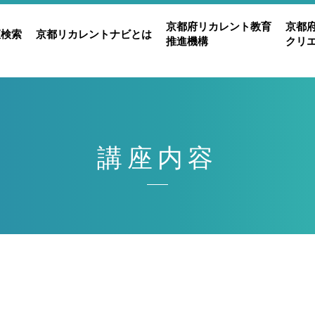
京都府リカレント教育
京都
座検索
京都リカレントナビとは
推進機構
クリ
講座内容