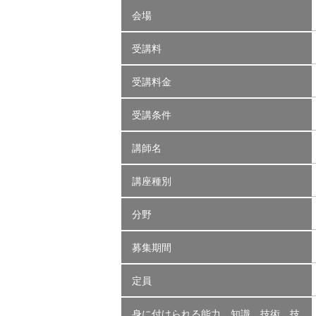
会場
受講料
受講料金
受講条件
講師名
講座種別
分野
募集期間
定員
身に付けられる能力、知識、技術、技