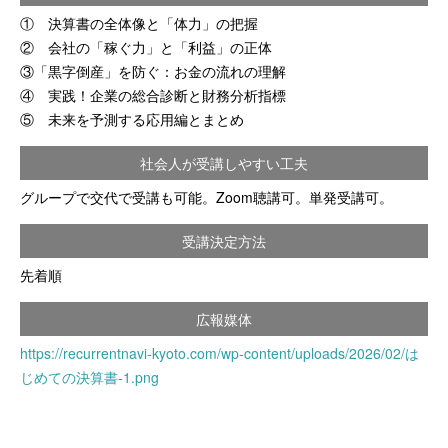
① 決算書の全体像と「体力」の把握
② 会社の「稼ぐ力」と「利益」の正体
③「黒字倒産」を防ぐ：お金の流れの理解
④ 実践！企業の総合診断と財務分析指標
⑤ 未来を予測する応用編とまとめ
社会人が受講しやすい工夫
グループで交代で受講も可能。Zoom聴講可。単発受講可。
受講決定方法
先着順
広報媒体
https://recurrentnavi-kyoto.com/wp-content/uploads/2026/02/は
じめての決算書-1.png